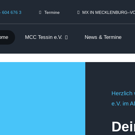
– 604 676 3
Termine
MX IN MECKLENBURG–
ome
MCC Tessin e.V.
News & Termine
Herzlich
e.V. im
Dei