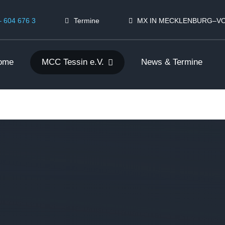
– 604 676 3
Termine
MX IN MECKLENBURG–
ome
MCC Tessin e.V.
News & Termine