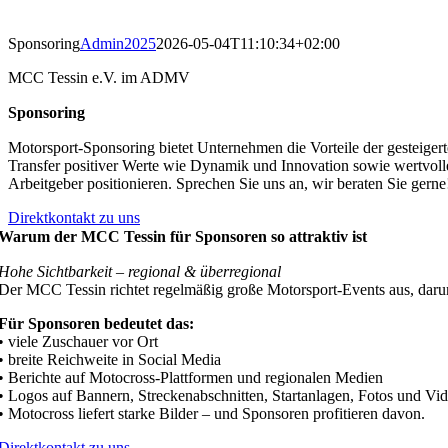
Sponsoring
Admin2025
2026-05-04T11:10:34+02:00
MCC Tessin e.V. im ADMV
Sponsoring
Motorsport-Sponsoring bietet Unternehmen die Vorteile der gesteiger
Transfer positiver Werte wie Dynamik und Innovation sowie wertvoll
Arbeitgeber positionieren. Sprechen Sie uns an, wir beraten Sie gerne
Direktkontakt zu uns
Warum der MCC Tessin für Sponsoren so attraktiv ist
Hohe Sichtbarkeit – regional & überregional
Der MCC Tessin richtet regelmäßig große Motorsport-Events aus, dar
Für Sponsoren bedeutet das:
• viele Zuschauer vor Ort
• breite Reichweite in Social Media
• Berichte auf Motocross-Plattformen und regionalen Medien
• Logos auf Bannern, Streckenabschnitten, Startanlagen, Fotos und Vi
• Motocross liefert starke Bilder – und Sponsoren profitieren davon.
Direktkontakt zu uns