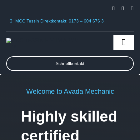
Skip
to
MCC Tessin Direktkontakt: 0173 – 604 676 3
content
Toggl
Navig
Home
Schnellkontakt
MCC Tessin e.V
Welcome to Avada Mechanic
News & Termine
Highly skilled
Mitglied werden
certified